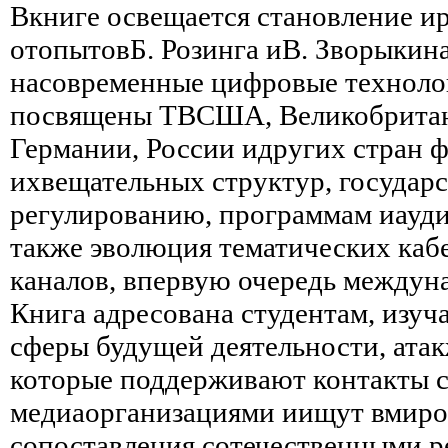
Вкниге освещается становление и
отопытовБ. Розинга иВ. Зворыкин
насовременные цифровые техноло
посвящены ТВСША, Великобритан
Германии, России идругих стран
ихвещательных структур, государ
регулированию, программам иауд
также эволюция тематических
каб
каналов, впервую очередь междун
Книга адресована студентам, изу
сферы будущей деятельности, ата
которые поддерживают контакты 
медиаорганизациями иищут вмиро
сопоставления сотечественными р