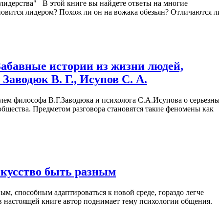
лидерства" В этой книге вы найдете ответы на многие
овится лидером? Похож ли он на вожака обезьян? Отличаются ли
Забавные истории из жизни людей,
аводюк В. Г., Исупов С. А.
лем философа В.Г.Заводюка и психолога С.А.Исупова о серьезн
общества. Предметом разговора становятся такие феномены как
скусство быть разным
м, способным адаптироваться к новой среде, гораздо легче
 настоящей книге автор поднимает тему психологии общения.