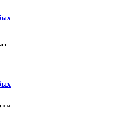
бых
ает
бых
нципы