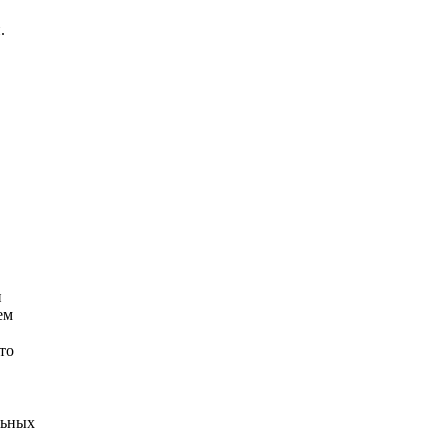
.
.
и
ем
то
льных