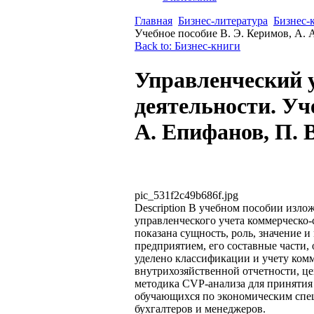
Главная
Бизнес-литература
Бизнес-
Учебное пособие В. Э. Керимов, А. 
Back to: Бизнес-книги
Управленческий 
деятельности. Уче
А. Епифанов, П. 
pic_531f2c49b686f.jpg
Description
В учебном пособии излож
управленческого учета коммерческо
показана сущность, роль, значение и
предприятием, его составные части,
уделено классификации и учету ком
внутрихозяйственной отчетности, ц
методика CVP-анализа для принятия
обучающихся по экономическим спец
бухгалтеров и менеджеров.