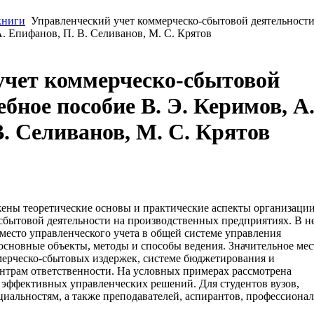
книги
Управленческий учет коммерческо-сбытовой деятельности
А. Епифанов, П. В. Селиванов, М. С. Крятов
учет коммерческо-сбытовой
бное пособие В. Э. Керимов, А
В. Селиванов, М. С. Крятов
ены теоретические основы и практические аспекты организаци
-сбытовой деятельности на производственных предприятиях. В н
 место управленческого учета в общей системе управления
 основные объекты, методы и способы ведения. Значительное мес
мерческо-сбытовых издержек, системе бюджетирования и
ентрам ответственности. На условных примерах рассмотрена
 эффективных управленческих решений. Для студентов вузов,
иальностям, а также преподавателей, аспирантов, профессиона