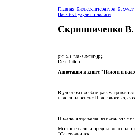
Главная
Бизнес-литература
Бухучет
Back to: Бухучет и налоги
Скрипниченко В.
pic_531f2a7a29c8b.jpg
Description
Аннотация к книге "Налоги и нал
В учебном пособии рассматривается 
налоги на основе Налогового кодекс
Проанализированы региональные нал
Местные налоги представлены на п
"Северодвинск".